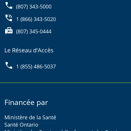
phone
(807) 343-5000
phone_in_talk
1 (866) 343-5020
fax
(807) 345-0444
Le Réseau d'Accès
phone
1 (855) 486-5037
Financée par
Ministère de la Santé
Santé Ontario