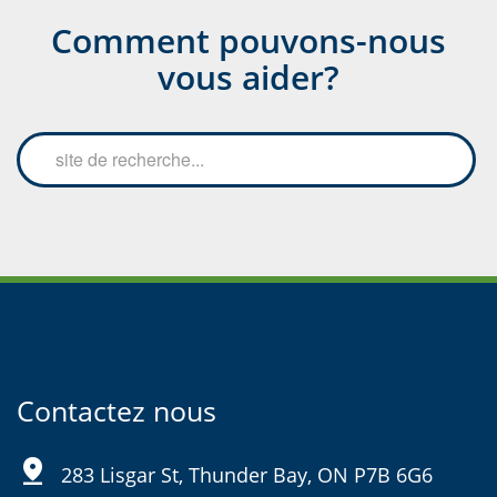
Comment pouvons-nous
vous aider?
Search
Searc
the
site
Contactez nous
pin_drop
283 Lisgar St, Thunder Bay, ON P7B 6G6